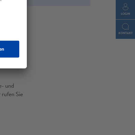
LOGIN
KONTAKT
se- und
 rufen Sie