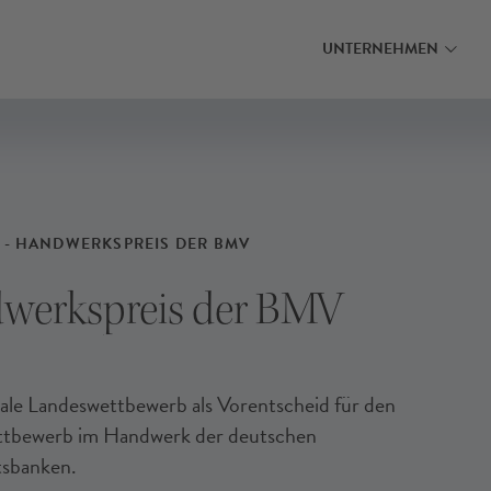
MEHR ERFAHREN
MEHR ERFAHRE
INANZIERUNG FINDEN
INANZIERUNG FINDEN
INANZIERUNG FINDEN
UNTERNEHMEN
 - HANDWERKSPREIS DER BMV
werkspreis der BMV
ale Landeswettbewerb als Vorentscheid für den
tbewerb im Handwerk der deutschen
tsbanken.