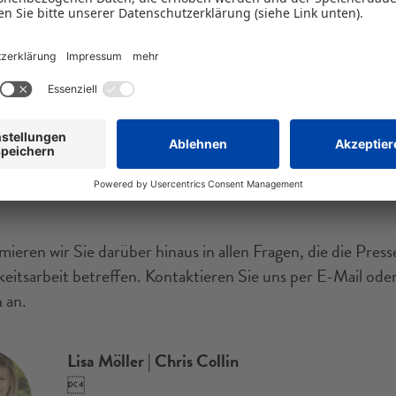
 das Richtige dabei?
ieren wir Sie darüber hinaus in allen Fragen, die die Pres
keitsarbeit betreffen. Kontaktieren Sie uns per E-Mail oder
 an.
Lisa Möller | Chris Collin
