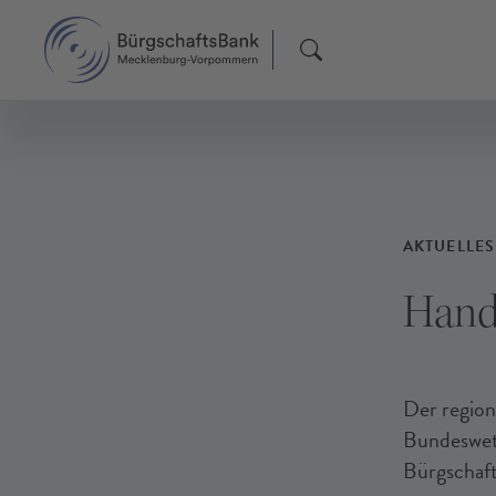
F
F
F
AKTUELLES
Hand
Der region
Bundeswet
Bürgschaf