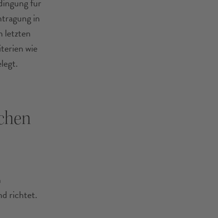
dingung für
tragung in
 letzten
terien wie
legt.
chen
n
d richtet.