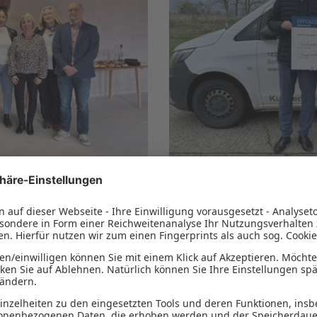
2023
bH aus Waren.
Dröge GmbH aus Mistor
ÜBER DAS UNTERNEHM