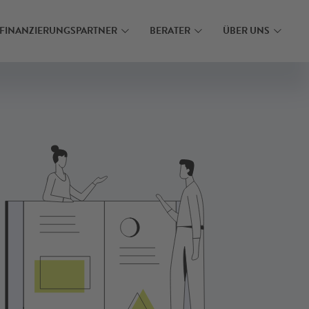
N
MEHR ERFAHREN
FINANZIERUNGSPARTNER
BERATER
ÜBER UNS