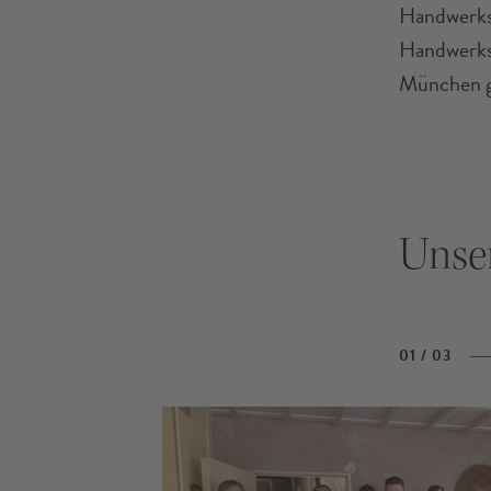
Handwerksu
Handwerksp
München g
Unser
01
/
03