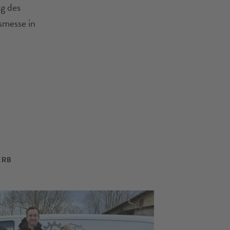
g des
smesse in
ERB