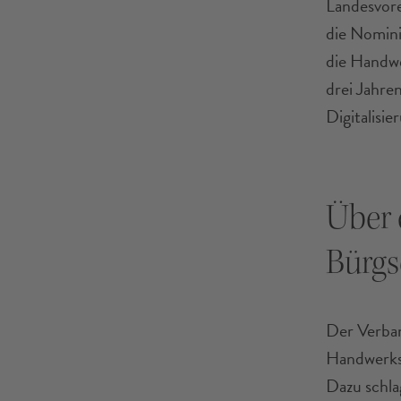
Landesvore
die Nomini
die Handwe
drei Jahre
Digitalisi
Über 
Bürgs
Der Verban
Handwerksp
Dazu schla