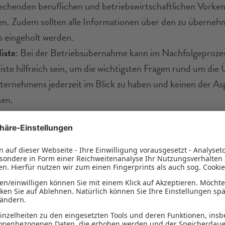
echenden beruflichen und betriebswirtschaftlichen Vorken
en. Zudem sollten alle Informationen über den zu überne
b eingeholt werden.
iste
: Bei der Betriebsübernahme kann im Nachfolgeprozes
iste hilfreich sein, um die wichtigsten Fragen rund um di
ternehmens jederzeit im Blick zu haben und keinen der As
sen.
ierung
: Die Finanzierung zählt zu den wichtigsten Punkten
iste zur Firmenübernahme. Der Kaufpreis des Unternehm
mt, wie viel Geld in Form von Eigenkapital, Förderungen 
ierungslösungen investiert werden muss.