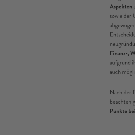
Aspekten
a
sowie der 
abgewogen
Entscheid
neugründun
Finanz-, W
aufgrund i
auch mögli
Nach der E
beachten gi
Punkte be