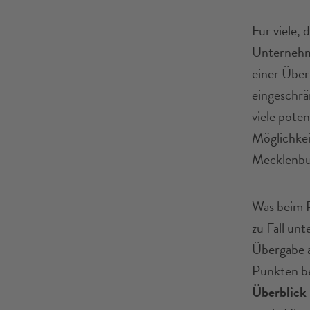
Für viele, 
Unternehm
einer Über
eingeschrä
viele pote
Möglichkei
Mecklenbu
Was beim P
zu Fall un
Übergabe a
Punkten be
Überblick 