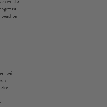
ben wir die
ngefasst.
h beachten
en bei
von
i den
e