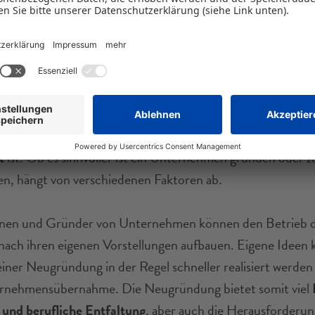
rnehmen neu gründen oder
nehmen?
ternehmen neu gründet, kann dieses von Beginn an nach 
eschäftsideen
aufbauen und gestalten. Bei der Betriebsü
en davon profitiert werden, dass das Unternehmen bereit
t
ist. Ob es sinnvoller ist ein Unternehmen gründen oder z
, hängt von verschiedenen Faktoren ab.
nen und Gründer von Unternehmen können den Betrieb d
nach ihren eigenen Vorstellungen aufbauen. Eigene Ideen
iner Neugründung in der Regel schneller realisiert werden 
ernehmensübernahme. Die Neugründung bietet somit viel
 und berufliche Entfaltung
, aber auch die Herausforderung