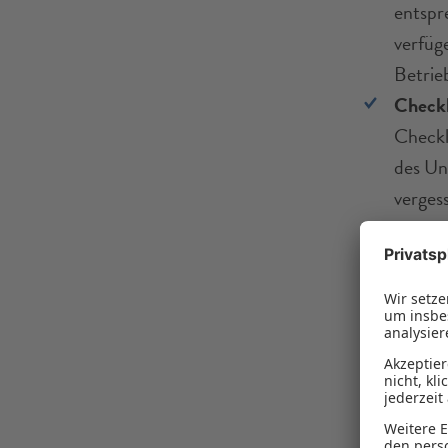
entspr
verfüg
Betrie
Checkl
Checkl
des Un
verges
Finanz
Checkl
bestim
Finanz