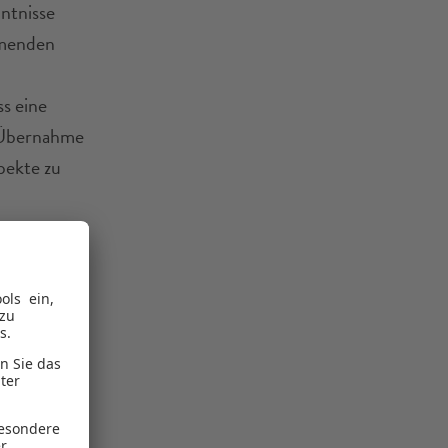
ntnisse
hmenden
s eine
e Übernahme
pekte zu
 auf der
ens
und anderen