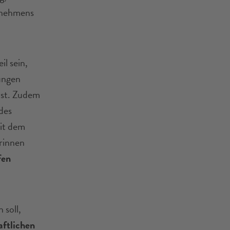
rnehmens
l sein,
ungen
ist. Zudem
des
mit dem
rinnen
fen
soll,
aftlichen