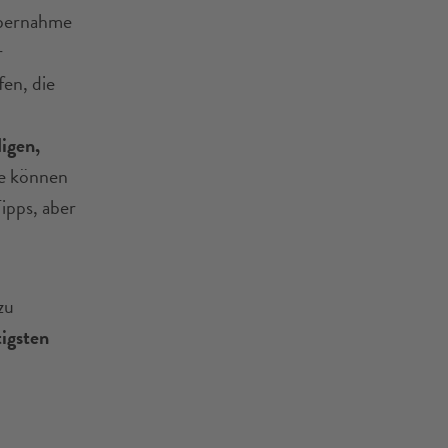
übernahme
r
en, die
igen,
se können
ipps, aber
zu
igsten