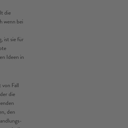
lt die
h wenn bei
ist sie für
bte
en Ideen in
 von Fall
der die
ärenden
en, den
andlungs-