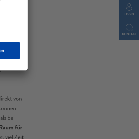
LOGIN
KONTAKT
den
bernahme
s
am Markt
u
irekt von
 können
als bei
Raum für
, viel Zeit