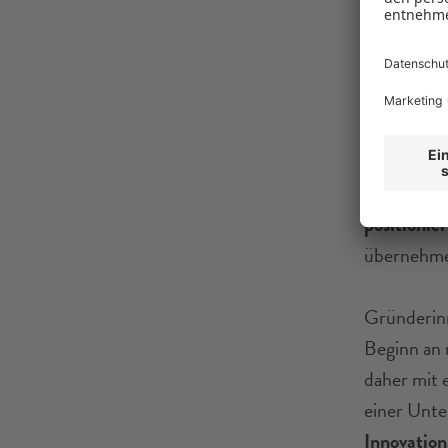
Unte
über
Wer ein Un
eigenen G
kann dageg
positionier
übernehmen
Gründerin
Beginn an 
daher mit e
einer Unt
Innovation