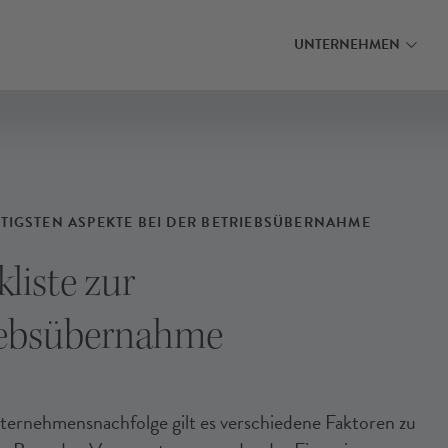
MEHR ERFAHREN
MEHR ERFAHRE
INANZIERUNG FINDEN
INANZIERUNG FINDEN
INANZIERUNG FINDEN
UNTERNEHMEN
HTIGSTEN ASPEKTE BEI DER BETRIEBSÜBERNAHME
liste zur
iebsübernahme
ternehmensnachfolge gilt es verschiedene Faktoren zu