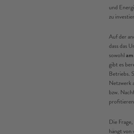
und Energi
zu investie
Auf der an
dass das U
sowohl
am 
gibt es be
Betriebs. 
Netzwerk a
bzw. Nachf
profitieren
Die Frage,
hängt von 