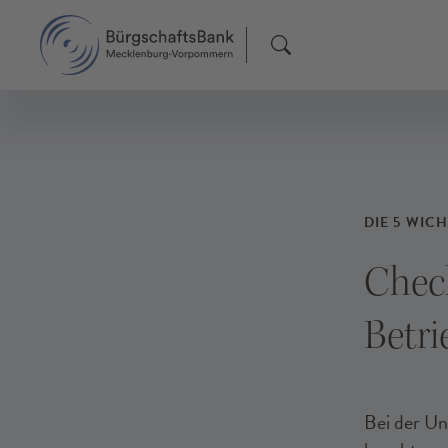
F
F
F
DIE 5 WIC
Check
Betr
Bei der Un