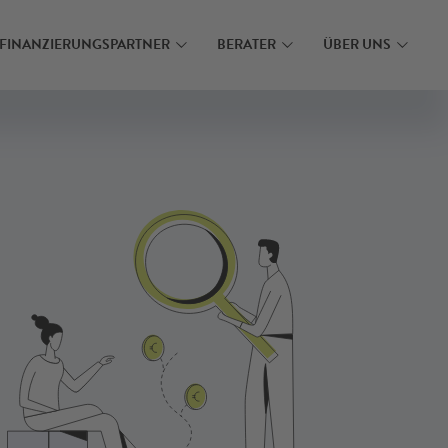
N
MEHR ERFAHREN
FINANZIERUNGSPARTNER
BERATER
ÜBER UNS